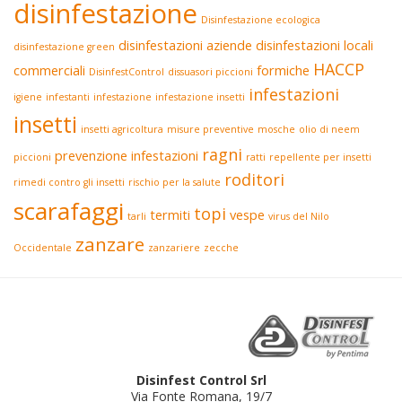
disinfestazione
Disinfestazione ecologica
disinfestazioni aziende
disinfestazioni locali
disinfestazione green
HACCP
commerciali
formiche
DisinfestControl
dissuasori piccioni
infestazioni
igiene
infestanti
infestazione
infestazione insetti
insetti
insetti agricoltura
misure preventive
mosche
olio di neem
ragni
prevenzione infestazioni
piccioni
ratti
repellente per insetti
roditori
rimedi contro gli insetti
rischio per la salute
scarafaggi
topi
termiti
vespe
tarli
virus del Nilo
zanzare
Occidentale
zanzariere
zecche
Disinfest Control Srl
Via Fonte Romana, 19/7