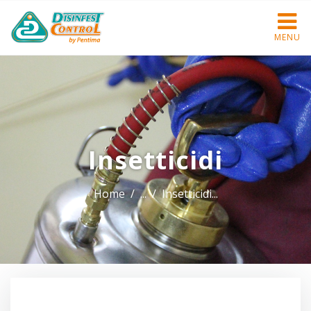
MENU
Insetticidi
Home
Insetticidi