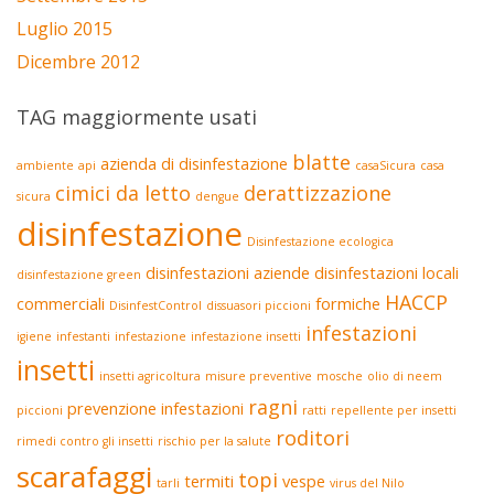
Luglio 2015
Dicembre 2012
TAG maggiormente usati
blatte
azienda di disinfestazione
ambiente
api
casaSicura
casa
cimici da letto
derattizzazione
sicura
dengue
disinfestazione
Disinfestazione ecologica
disinfestazioni aziende
disinfestazioni locali
disinfestazione green
HACCP
commerciali
formiche
DisinfestControl
dissuasori piccioni
infestazioni
igiene
infestanti
infestazione
infestazione insetti
insetti
insetti agricoltura
misure preventive
mosche
olio di neem
ragni
prevenzione infestazioni
piccioni
ratti
repellente per insetti
roditori
rimedi contro gli insetti
rischio per la salute
scarafaggi
topi
termiti
vespe
tarli
virus del Nilo