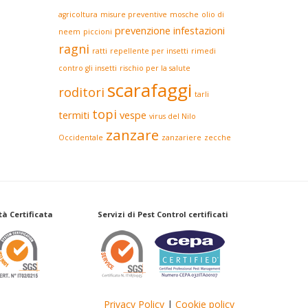
agricoltura
misure preventive
mosche
olio di
prevenzione infestazioni
neem
piccioni
ragni
ratti
repellente per insetti
rimedi
contro gli insetti
rischio per la salute
scarafaggi
roditori
tarli
topi
termiti
vespe
virus del Nilo
zanzare
Occidentale
zanzariere
zecche
à Certificata
Servizi di Pest Control certificati
Privacy Policy
|
Cookie policy