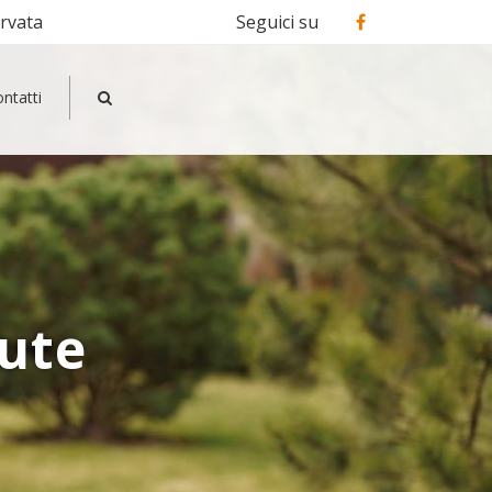
ervata
Seguici su
ntatti
lute