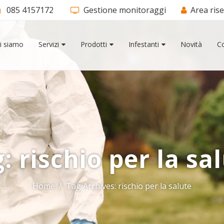
085 4157172
Gestione monitoraggi
Area ris
i siamo
Servizi
Prodotti
Infestanti
Novità
Co
g:
rischio per la sa
Home
Tag Archives: rischio per la salute