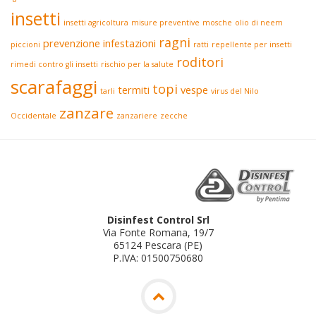
insetti
insetti agricoltura
misure preventive
mosche
olio di neem
ragni
prevenzione infestazioni
piccioni
ratti
repellente per insetti
roditori
rimedi contro gli insetti
rischio per la salute
scarafaggi
topi
termiti
vespe
tarli
virus del Nilo
zanzare
Occidentale
zanzariere
zecche
Disinfest Control Srl
Via Fonte Romana, 19/7
65124 Pescara (PE)
P.IVA: 01500750680