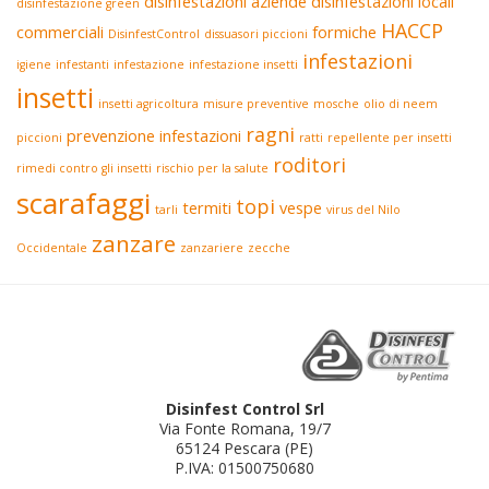
disinfestazioni aziende
disinfestazioni locali
disinfestazione green
HACCP
commerciali
formiche
DisinfestControl
dissuasori piccioni
infestazioni
igiene
infestanti
infestazione
infestazione insetti
insetti
insetti agricoltura
misure preventive
mosche
olio di neem
ragni
prevenzione infestazioni
piccioni
ratti
repellente per insetti
roditori
rimedi contro gli insetti
rischio per la salute
scarafaggi
topi
termiti
vespe
tarli
virus del Nilo
zanzare
Occidentale
zanzariere
zecche
Disinfest Control Srl
Via Fonte Romana, 19/7
65124 Pescara (PE)
P.IVA: 01500750680